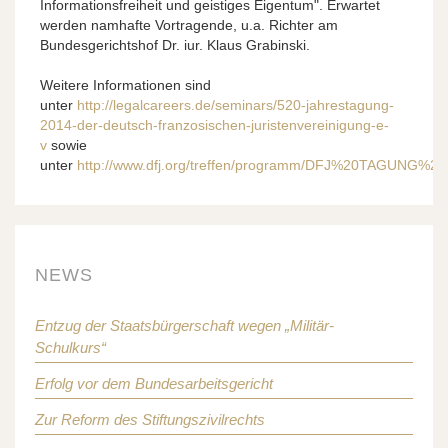
Informationsfreiheit und geistiges Eigentum". Erwartet
werden namhafte Vortragende, u.a. Richter am
Bundesgerichtshof Dr. iur. Klaus Grabinski.
Weitere Informationen sind
unter
http://legalcareers.de/seminars/520-jahrestagung-
2014-der-deutsch-franzosischen-juristenvereinigung-e-
v
sowie
unter
http://www.dfj.org/treffen/programm/DFJ%20TAGUNG%
NEWS
Entzug der Staatsbürgerschaft wegen „Militär-
Schulkurs“
Erfolg vor dem Bundesarbeitsgericht
Zur Reform des Stiftungszivilrechts